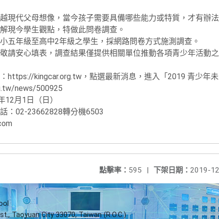
越現代父母想像，當今孩子需要具備哪些能力或特質，才有辦法
解現今學生觀點，特做此問卷調查。
小五年級至高中2年級之學生，採網路問卷方式施測調查。
敬請安心填表，調查結果僅提供相關單位推動各項青少年活動之
tps://kingcar.org.tw，點選最新消息，進入「2019 
.tw/news/500925
年12月1日（日）
2-23662828轉分機6503
.com
點擊率：
595
|
下架日期：
2019-12
ool
st., Taoyuan City 33070, Taiwan (R.O.C.)