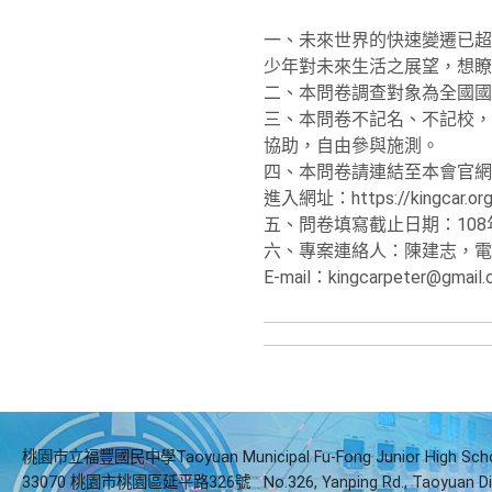
一、未來世界的快速變遷已超
少年對未來生活之展望，想瞭
二、本問卷調查對象為全國國
三、本問卷不記名、不記校，
協助，自由參與施測。
四、本問卷請連結至本會官網：ht
進入網址：https://kingcar.org
五、問卷填寫截止日期：108
六、專案連絡人：陳建志，電話：0
E-mail：kingcarpeter@gmail
桃園市立福豐國民中學Taoyuan Municipal Fu-Fong Junior High Sch
33070 桃園市桃園區延平路326號
No.326, Yanping Rd., Taoyuan Di