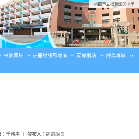
桃園市立福豐國民中學
校園連結
註冊組訊息專區
宣導網站
評鑑專區
位：
學務處
|
發布人：
訓育組長