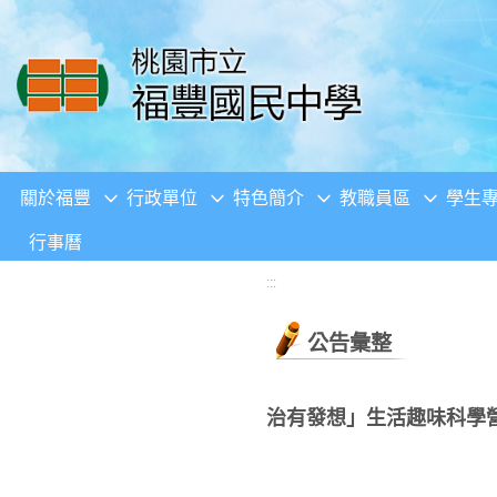
移至網頁之主要內容區位置
關於福豐
行政單位
特色簡介
教職員區
學生
行事曆
:::
公告彙整
治有發想」生活趣味科學