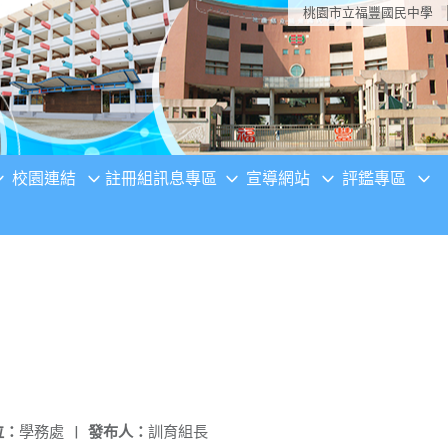
桃園市立福豐國民中學
校園連結
註冊組訊息專區
宣導網站
評鑑專區
位：
學務處
|
發布人：
訓育組長