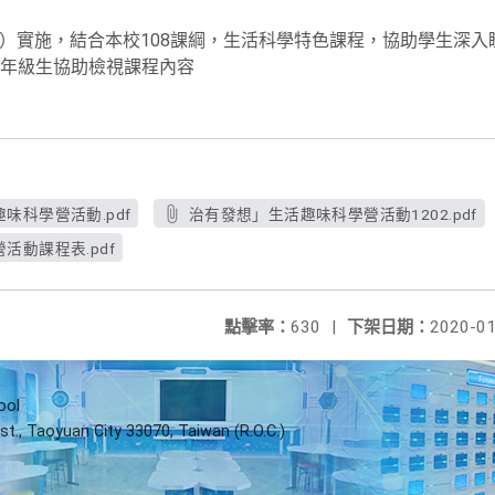
期五）實施，結合本校108課綱，生活科學特色課程，協助學生深
年級生協助檢視課程內容
味科學營活動.pdf
治有發想」生活趣味科學營活動1202.pdf
活動課程表.pdf
點擊率：
630
|
下架日期：
2020-01
ool
st., Taoyuan City 33070, Taiwan (R.O.C.)