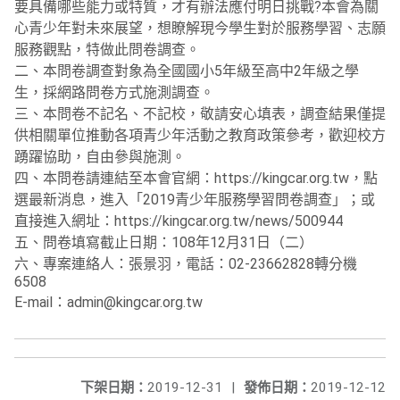
要具備哪些能力或特質，才有辦法應付明日挑戰?本會為關
心青少年對未來展望，想瞭解現今學生對於服務學習、志願
服務觀點，特做此問卷調查。
二、本問卷調查對象為全國國小5年級至高中2年級之學
生，採網路問卷方式施測調查。
三、本問卷不記名、不記校，敬請安心填表，調查結果僅提
供相關單位推動各項青少年活動之教育政策參考，歡迎校方
踴躍協助，自由參與施測。
四、本問卷請連結至本會官網：https://kingcar.org.tw，點
選最新消息，進入「2019青少年服務學習問卷調查」；或
直接進入網址：https://kingcar.org.tw/news/500944
五、問卷填寫截止日期：108年12月31日（二）
六、專案連絡人：張景羽，電話：02-23662828轉分機
6508
E-mail：admin@kingcar.org.tw
下架日期：
2019-12-31
|
發佈日期：
2019-12-12