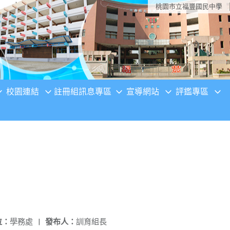
桃園市立福豐國民中學
校園連結
註冊組訊息專區
宣導網站
評鑑專區
位：
學務處
|
發布人：
訓育組長