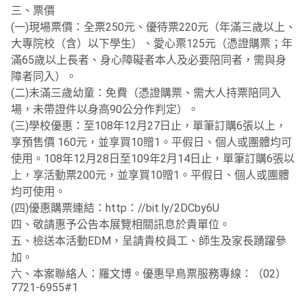
三、票價
(一)現場票價：全票250元、優待票220元（年滿三歲以上、
大專院校（含）以下學生）、愛心票125元（憑證購票；年
滿65歲以上長者、身心障礙者本人及必要陪同者，需與身
障者同入）。
(二)未滿三歲幼童：免費（憑證購票、需大人持票陪同入
場，未帶證件以身高90公分作判定）。
(三)學校優惠：至108年12月27日止，單筆訂購6張以上，
享預售價 160元，並享買10贈1。平假日、個人或團體均可
使用。108年12月28日至109年2月14日止，單筆訂購6張以
上，享活動票200元，並享買10贈1。平假日、個人或團體
均可使用。
(四)優惠購票連結：http：//bit.ly/2DCby6U
四、敬請惠予公告本展覽相關訊息於貴單位。
五、檢送本活動EDM，呈請貴校員工、師生及家長踴躍參
加。
六、本案聯絡人：羅文博。優惠早鳥票服務專線：（02）
7721-6955#1