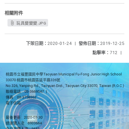
相關附件
玩具變變變.JPG
下架日期：
2020-01-24
|
發佈日期：
2019-12-25
點擊率：
712
|
桃園市立福豐國民中學Taoyuan Municipal Fu-Fong Junior High School
33070 桃園市桃園區延平路326號
No.326, Yanping Rd., Taoyuan Dist., Taoyuan City 33070, Taiwan (R.O.C.)
聯絡電話
03-3669547
|
傳真
03-3758362
電子信箱
最後更新
2020-07-30
總瀏覽人次
6933664
今日瀏覽人次
2652