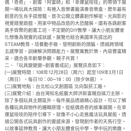
偶「奇奇」、創客「阿富師」和「幸運鼠吱吱」的帶領下展
開一場玩具大探險：有捲入音樂書籤演奏音樂盒、歷年最有
創意的生肖手提燈籠、首次公開立體書創作解密、光與影的
視覺錯覺遊戲、用家中物品改造的大恐龍裝，還有各路創客
高手齊聚的創客工坊，不定期的DIY教學，讓大小朋友體會
化想像為現實的成就感。展覽也結合美國率先提出的
STEAM教育，培養動手做、發明創新的頭腦，透過跨領域
五感學習，訓練解決問題能力。展覽寓教於樂、內容豐富精
采，適合各年齡層參觀，親子共賞！
二、「玩具變變變~創客養成記」展覽訊息如下：
(一)展覽時間：108年12月28日（周六）起至109年3月1日
（周日），每日10：00~18：00（除夕休館）。
(二)展覽地點：台北松山文創園區 北向製菸工廠。
(三)展覽介紹：由台灣知名紙藝大師洪新富親自操刀主辦，
除了多個玩具主題區外，每件展品透過精心設計，可以了解
各種玩具與物件的邏輯原理。從紙偶奇奇的故事展開。在幸
運鼠吱吱的陪伴引導下，就像不小心走進魔法玩具屋般，透
過公開各式玩具創作的靈感來源，發現創作者的天馬行空，
以故事延伸教育，讓大小朋友體會玩中學、學中玩的樂趣。