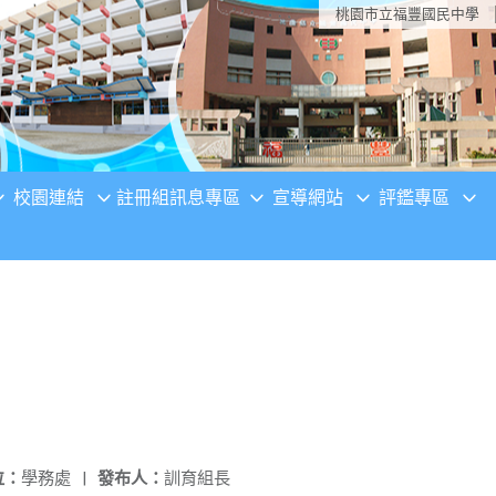
桃園市立福豐國民中學
校園連結
註冊組訊息專區
宣導網站
評鑑專區
位：
學務處
|
發布人：
訓育組長