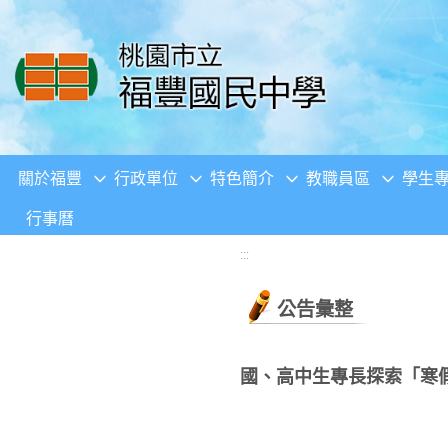
移至網頁之主要內容區位置
關於福豐
行政單位
特色簡介
教職員區
學生
行事曆
:::
公告彙整
國、高中生專長探索「寒