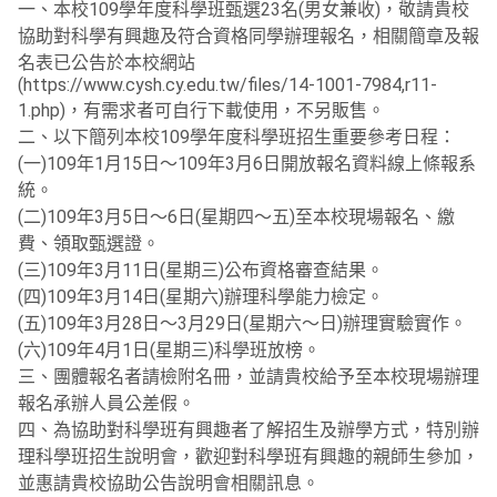
一、本校109學年度科學班甄選23名(男女兼收)，敬請貴校
協助對科學有興趣及符合資格同學辦理報名，相關簡章及報
名表已公告於本校網站
(https://www.cysh.cy.edu.tw/files/14-1001-7984,r11-
1.php)，有需求者可自行下載使用，不另販售。
二、以下簡列本校109學年度科學班招生重要參考日程：
(一)109年1月15日～109年3月6日開放報名資料線上條報系
統。
(二)109年3月5日～6日(星期四～五)至本校現場報名、繳
費、領取甄選證。
(三)109年3月11日(星期三)公布資格審查結果。
(四)109年3月14日(星期六)辦理科學能力檢定。
(五)109年3月28日～3月29日(星期六～日)辦理實驗實作。
(六)109年4月1日(星期三)科學班放榜。
三、團體報名者請檢附名冊，並請貴校給予至本校現場辦理
報名承辦人員公差假。
四、為協助對科學班有興趣者了解招生及辦學方式，特別辦
理科學班招生說明會，歡迎對科學班有興趣的親師生參加，
並惠請貴校協助公告說明會相關訊息。