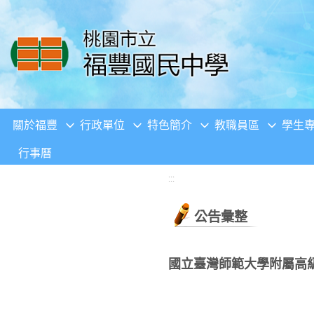
移至網頁之主要內容區位置
關於福豐
行政單位
特色簡介
教職員區
學生
行事曆
:::
公告彙整
國立臺灣師範大學附屬高級