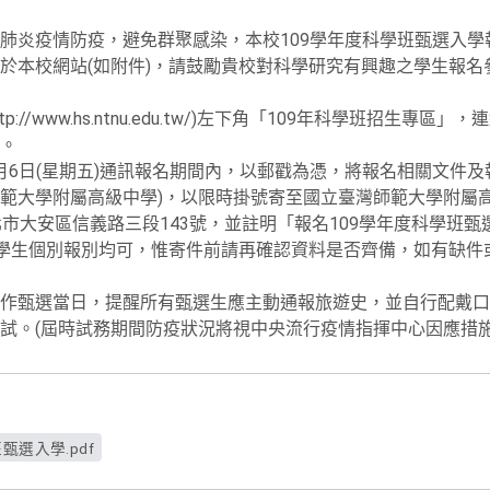
肺炎疫情防疫，避免群聚感染，本校109學年度科學班甄選入學
於本校網站(如附件)，請鼓勵貴校對科學研究有興趣之學生報名
p://www.hs.ntnu.edu.tw/)左下角「109年科學班招生
。
至3月6日(星期五)通訊報名期間內，以郵戳為憑，將報名相關文件及
範大學附屬高級中學)，以限時掛號寄至國立臺灣師範大學附屬
臺北市大安區信義路三段143號，並註明「報名109學年度科學班甄
或學生個別報別均可，惟寄件前請再確認資料是否齊備，如有缺件
作甄選當日，提醒所有甄選生應主動通報旅遊史，並自行配戴口
試。(屆時試務期間防疫狀況將視中央流行疫情指揮中心因應措施
甄選入學.pdf