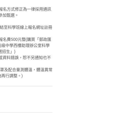
報名方式修正為一律採用通訊
參加甄選。
專區」，連結至科學班線上報名網址註冊
報名費500元整(購買「郵政匯
高級中學西樓助理辦公室科學
選招生」)
或資料錯誤，恕不另通知也不
罩及配合量測體溫，體溫異常
再行調整。)