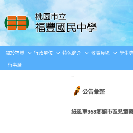
移至網頁之主要內容區位置
關於福豐
行政單位
特色簡介
教職員區
學生
行事曆
:::
公告彙整
紙風車368鄉鎮市區兒童