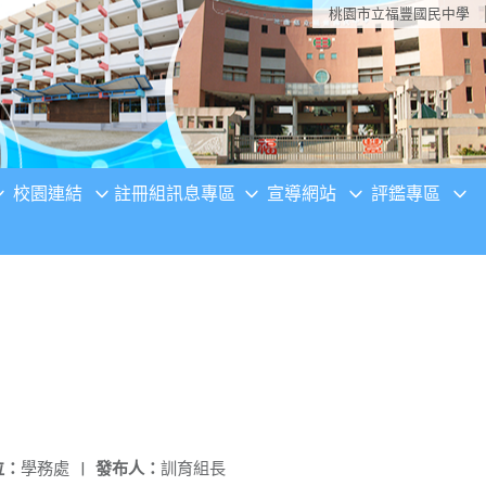
桃園市立福豐國民中學
校園連結
註冊組訊息專區
宣導網站
評鑑專區
位：
學務處
|
發布人：
訓育組長