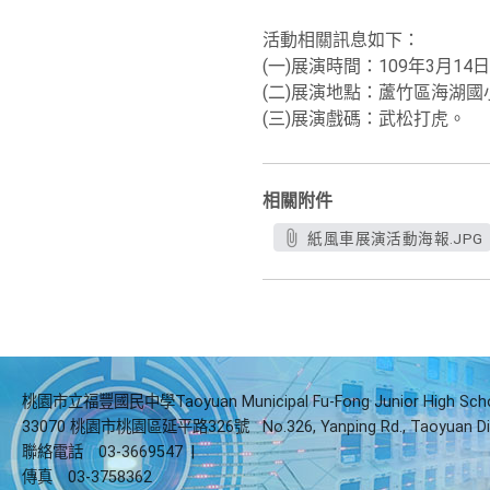
活動相關訊息如下：
(一)展演時間：109年3月14
(二)展演地點：蘆竹區海湖國
(三)展演戲碼：武松打虎。
相關附件
紙風車展演活動海報.JPG
桃園市立福豐國民中學Taoyuan Municipal Fu-Fong Junior High Sch
33070 桃園市桃園區延平路326號
No.326, Yanping Rd., Taoyuan Di
聯絡電話
03-3669547
|
傳真
03-3758362