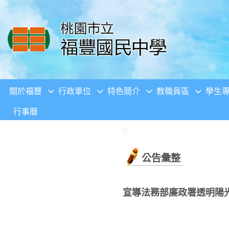
移至網頁之主要內容區位置
關於福豐
行政單位
特色簡介
教職員區
學生
行事曆
:::
公告彙整
宣導法務部廉政署透明陽