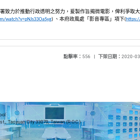
署致力於推動行政透明之努力，爰製作旨揭微電影，俾利爭取大
、本府政風處「影音專區」項下
com/watch?v=pNJs33OaSyg
)
(
https:/
點擊率：
556
|
下架日期：
2020-03
ool
st., Taoyuan City 33070, Taiwan (R.O.C.)