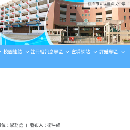
桃園市立福豐國民中學
校園連結
註冊組訊息專區
宣導網站
評鑑專區
單位：
學務處
|
發布人：
衛生組