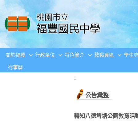
移至網頁之主要內容區位置
關於福豐
行政單位
特色簡介
教職員區
學生
行事曆
:::
公告彙整
轉知八德埤塘公園教育活