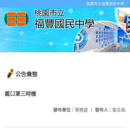
移至網頁之主要內容區位置
桃園市立福豐國民中學
:::
公告彙整
戴口罩三時機
發布單位：
學務處
|
發布人：
衛生組