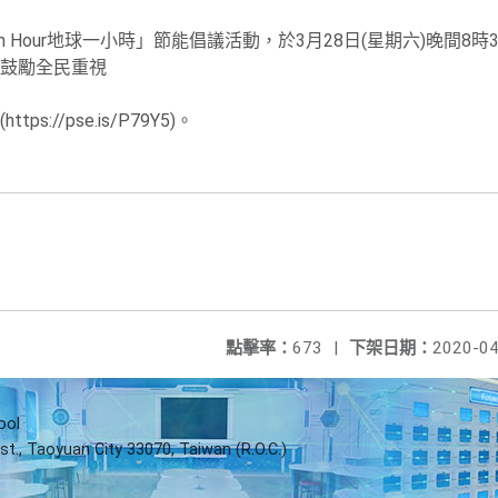
 Hour地球一小時」
節能倡議活動，於3月28日(星期六)晚間8時3
鼓勵全民重視
://pse.is/P79Y5)。
點擊率：
673
|
下架日期：
2020-04
ool
st., Taoyuan City 33070, Taiwan (R.O.C.)