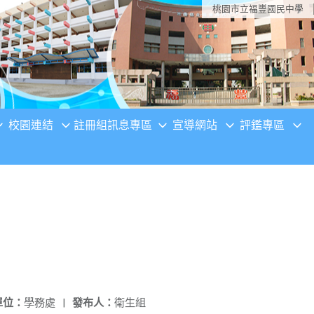
桃園市立福豐國民中學
校園連結
註冊組訊息專區
宣導網站
評鑑專區
單位：
學務處
|
發布人：
衛生組