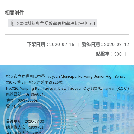
相關附件
2020科技與華語教學暑期學校招生中.pdf
下架日期：
2020-07-16
|
發佈日期：
2020-03-12
點擊率：
530
|
桃園市立福豐國民中學Taoyuan Municipal Fu-Fong Junior High School
33070 桃園市桃園區延平路326號
No.326, Yanping Rd., Taoyuan Dist., Taoyuan City 33070, Taiwan (R.O.C.)
聯絡電話
03-3669547
|
傳真
03-3758362
電子信箱
最後更新
2020-07-30
總瀏覽人次
6933752
今日瀏覽人次
2862