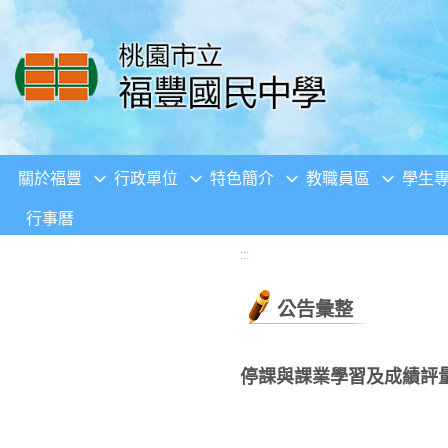
移至網頁之主要內容區位置
關於福豐
行政單位
特色簡介
教職員區
學生
行事曆
:::
公告彙整
停課與課業學習及成績評