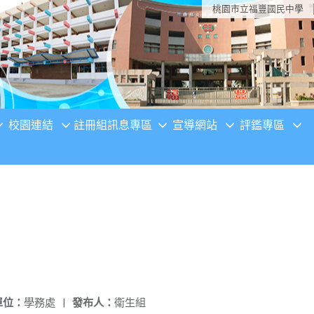
桃園市立福豐國民中學
校園連結
註冊組訊息專區
宣導網站
評鑑專區
單位：
學務處
|
發布人：
衛生組