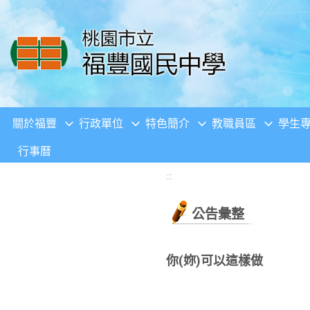
移至網頁之主要內容區位置
關於福豐
行政單位
特色簡介
教職員區
學生
行事曆
:::
公告彙整
你(妳)可以這樣做