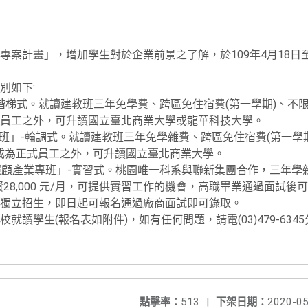
專案計畫」，增加學生對於企業前景之了解，於109年4月18日
別如下:
-階梯式。就讀建教班三年免學費、跨區免住宿費(第一學期)、不限男
員工之外，可升讀國立臺北商業大學或龍華科技大學。
專班」-輪調式。就讀建教班三年免學雜費、跨區免住宿費(第一學期
成為正式員工之外，可升讀國立臺北商業大學。
康照顧產業專班」-實習式。桃園唯一科系與聯新集團合作，三年學
28,000 元/月，可提供實習工作的機會，高職畢業通過面試
獨立招生，即日起可報名通過廠商面試即可錄取。
讀學生(報名表如附件)，如有任何問題，請電(03)479-634
點擊率：
513
|
下架日期：
2020-05