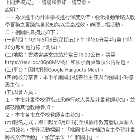
上同步模式)」，請踴躍參加，請查照。
說明：
一、為促進市內計畫學校進行深度交流，強化推動策略與教
學實務之實踐能量與知能以提高成效，辦理旨揭活動。
二、相關訊息摘要如下：
(一)時間：109年5月8日(星期五)下午1時30分至4時整 (1時
20分報到進行線上測試)。
(二)地點：雲端會議室連結於當日13:00公告，請至
https://reurl.cc/8Gp8MM或仁和國小首頁置頂公告點選。
(三)平台：因材網與Google Hangouts Meet。
(四)跨校分享者：本市華勛國小錢善盈主任與自強國小洪德
惠主任。
(五)與會人員：
１、本市計畫學校須指派承辦行政人員及計畫教師參加，並
請鼓勵其他教師參加。
２、本市各市立學校教師自由參加。
(六)報名方式：即日起至5月8日前至桃園市教育發展資源入
口網報名，搜尋活動標題：「桃園市科技輔助自主學習計畫
跨校交流活動」，承辦單位「仁和國小」。