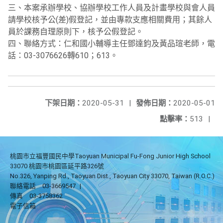
三、本案承辦學校、協辦學校工作人員及計畫學校與會人員
請學校核予公(差)假登記，並由專款支應相關費用；其餘人
員於課務自理原則下，核予公假登記。
四、聯絡方式：仁和國小輔導主任鄧達鈞及黃品瑄老師，電
話：03-3076626轉610；613。
下架日期：
2020-05-31
|
發佈日期：
2020-05-01
點擊率：
513
|
桃園市立福豐國民中學Taoyuan Municipal Fu-Fong Junior High School
33070 桃園市桃園區延平路326號
No.326, Yanping Rd., Taoyuan Dist., Taoyuan City 33070, Taiwan (R.O.C.)
聯絡電話
03-3669547
|
傳真
03-3758362
電子信箱