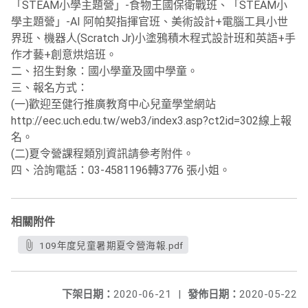
「STEAM小學主題營」-食物王國保衛戰班、「STEAM小
學主題營」-AI 阿帕契指揮官班、美術設計+電腦工具小世
界班、機器人(Scratch Jr)小塗鴉積木程式設計班和英語+手
作才藝+創意烘焙班。
二、招生對象：國小學童及國中學童。
三、報名方式：
(一)歡迎至健行推廣教育中心兒童學堂網站
http://eec.uch.edu.tw/web3/index3.asp?ct2id=302線上報
名。
(二)夏令營課程類別資訊請參考附件。
四、洽詢電話：03-4581196轉3776 張小姐。
相關附件
109年度兒童暑期夏令營海報.pdf
下架日期：
2020-06-21
|
發佈日期：
2020-05-22