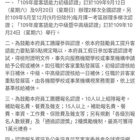
一、「109年度客語能力初級認證」訂於109年9月12日
（星期六）及9月20日（星期日）辦理2梯次全國認證，另
於109年5月至12月(9月份除外)每月擇一考區辦理多梯次認
證；「109年度客語能力中級暨中高級認證」訂於109年10
月24日（星期六）舉行。
二、為鼓勵本府員工踴躍參與認證，依本府鼓勵員工提升客
語能力要點第5點規定略以，本府員工假日參加客語認證考
試，得檢附證明文件，事先向服務機關學校或事業機構申請
給予公假或補休。如任職於客家重點發展區，初級認證核給
半日補休，中級、中高級認證核給一日補休；任職於非客家
重點發展區，由各機關學校或事業機構視業務需要，依上述
基準核給補休。
三、為鼓勵本府員工團體報名認證，10人以上組隊報考，
補助報名費、餐費及雜支；15人以上，補助報名費、餐
費、車資、工作費、保險費及雜支等；另有規劃「各級別報
名人數競賽」及「通過認證獎」2種獎勵機制，最高可獲得
1萬元禮券。
四、認證報名資訊及公告訊息可至客家委員會全球資訊網