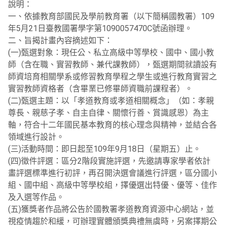
說明：
一、依據教育部國民及學前教育署（以下簡稱國教署）109
年5月21日臺教國署學字第1090057470C號函辦理。
二、旨揭計畫內容摘述如下：
(一)甄選對象：現任公、私立高級中等學校、國中、國小教
師（含在職、實習教師、兼代課教師），甄選期間就讀設有
師資培育相關學系或修習教育學程之學生或進行教育實習之
實習教師資格者（含畢業已修畢師資職前課程者）。
(二)甄選主題：以「孝道教育或孝道相關概念」（如：孝親
尊長、親慈子孝、自主自律、關懷行善、賞識感恩）為主
軸，符合十二年國民基本教育的核心理念與精神，並結合各
領域進行設計。
(三)活動時間：即日起至109年9月18日（星期五）止。
(四)徵件評選：區分2階段實施評選，先邀請專家學者依計
畫評選標準進行初評，再召開決選會議進行評選，區分國小
組、國中組、高級中等學校組，擇優選出特優、優等、佳作
及入選等作品。
(五)獲獎者作品將公告於國教署孝道教育資源中心網站，並
視疫情趨於和緩，可辦理實體頒獎典禮無虞時，另案擇期公