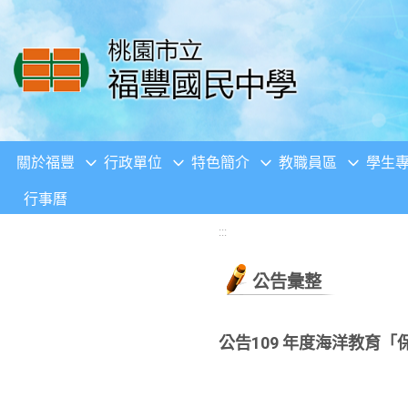
移至網頁之主要內容區位置
關於福豐
行政單位
特色簡介
教職員區
學生
行事曆
:::
公告彙整
公告109 年度海洋教育