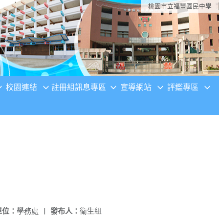
桃園市立福豐國民中學
校園連結
註冊組訊息專區
宣導網站
評鑑專區
單位：
學務處
|
發布人：
衛生組