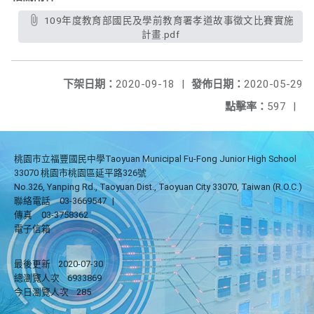
109年度教育部國民及學前教育署孝道故事徵文比賽實施
計畫.pdf
下架日期：
2020-09-18
|
發佈日期：
2020-05-29
點擊率：
597
|
桃園市立福豐國民中學Taoyuan Municipal Fu-Fong Junior High School
33070 桃園市桃園區延平路326號
No.326, Yanping Rd., Taoyuan Dist., Taoyuan City 33070, Taiwan (R.O.C.)
聯絡電話
03-3669547
|
傳真
03-3758362
電子信箱
最後更新
2020-07-30
總瀏覽人次
6933869
今日瀏覽人次
285