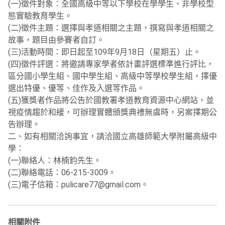
(一)徵件對象：全國高級中等以下學校在學學生、非學校型
態實驗教育學生。
(二)徵件主題：選擇與孝道相關之主題，撰寫與孝道相關之
故事，題目由參賽者自訂。
(三)活動時間：即日起至109年9月18日（星期五）止。
(四)徵件評選：將邀請專家學者依計畫評選標準進行評比，
區分國小學生組、國中學生組、高級中等學校學生組，擇優
選出特優、優等、佳作及入選等作品。
(五)獲獎者作品將公告於國教署孝道教育資源中心網站，並
視疫情趨於和緩，可辦理實體頒獎典禮無虞時，另案擇期公
告辦理。
二、如有相關洽詢事宜，請洽國立高雄師範大學附屬高級中
學：
(一)聯絡人：林楠鈞先生。
(二)聯絡電話：06-215-3009。
(三)電子信箱：pulicare77@gmail.com。
相關附件