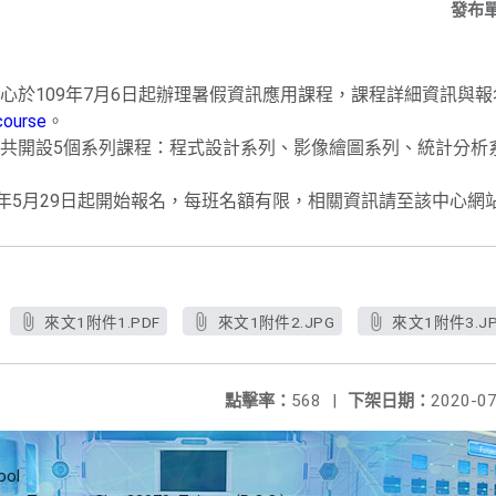
發布
心於109年7月6日起辦理暑假資訊應用
課程，課程詳細資訊與報
course
。
共開設5個系列課程：程式設計系列、
影像繪圖系列、統計分析
年5月29日起開始報名，
每班名額有限，相關資訊請至該中心網
來文1附件1.PDF
來文1附件2.JPG
來文1附件3.J
點擊率：
568
|
下架日期：
2020-07
ool