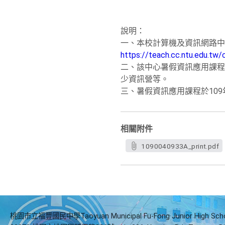
說明：
一、
本校計算機及資訊網路中
https:/
/teach.cc.ntu.edu.tw/
二、該中心暑假資訊應用課程
少資訊營等。
三、暑假資訊應用課程於109
相關附件
1090040933A_print.pdf
桃園市立福豐國民中學Taoyuan Municipal Fu-Fong Junior High Sch