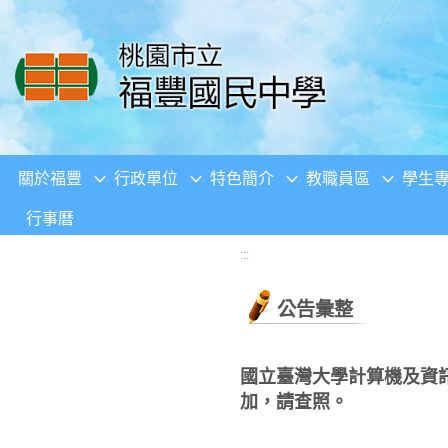
移至網頁之主要內容區位置
關於福豐
行政單位
特色簡介
教職員區
學生
行事曆
:::
公告彙整
國立臺灣大學計算機及資
加，請查照。