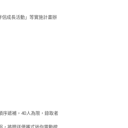
伴侶成長活動」等實施計畫辦
順序遞補，40人為限，錄取者
侶，將贈送便攜式迷你電動榨