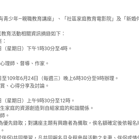
家有青少年—親職教育講座」、「社區家庭教育電影院」及「新婚
家庭教育活動相關資訊摘錄如下：
座：
日（星期日）下午1時30分至4時。
商心理師、督導、作家。
日至109年6月24日（每週三）晚上6時30分至9時辦理。
欣賞、心得分享及討論。
日（星期日）上午9時30分至12時。
生家庭的資源創造到自組家庭的和諧關係。
師。
)為優先錄取；對講座主題有興趣者為備取，俟名額確定後依報名
。
或伴侶)共同學習，凡共同報名且全程參與活動之夫妻、伴侶或情