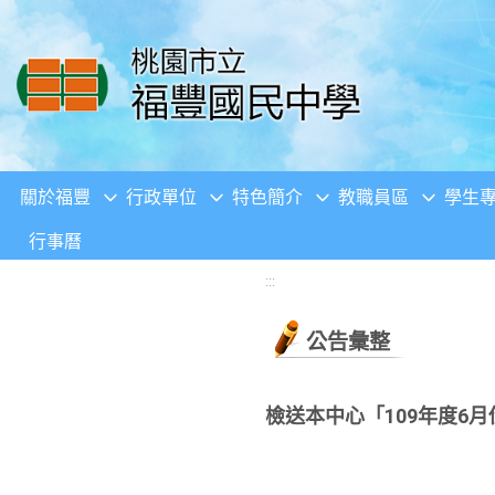
移至網頁之主要內容區位置
關於福豐
行政單位
特色簡介
教職員區
學生
行事曆
:::
公告彙整
檢送本中心「109年度6