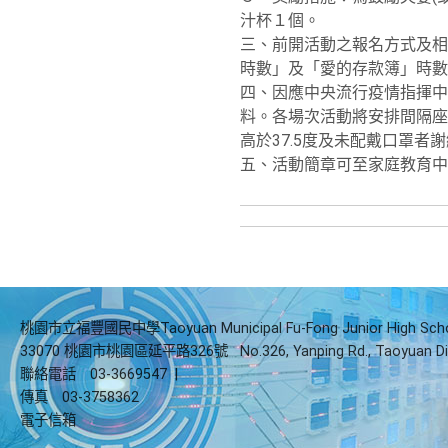
汁杯１個。
三、前開活動之報名方式及相
時數」及「愛的存款簿」時數
四、因應中央流行疫情指揮中
料。各場次活動將安排間隔座
高於37.5度及未配戴口罩者
五、活動簡章可至家庭教育中心網站（h
桃園市立福豐國民中學Taoyuan Municipal Fu-Fong Junior High Sch
33070 桃園市桃園區延平路326號
No.326, Yanping Rd., Taoyuan Di
聯絡電話
03-3669547
|
傳真
03-3758362
電子信箱