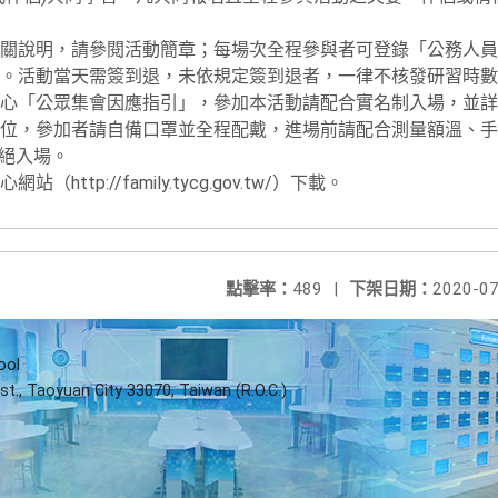
關說明，請參閱活動簡章；每場次全程參與者可登錄「公務人員
。活動當天需簽到退，未依規定簽到退者，一律不核發研習時數
心「公眾集會因應指引」，參加本活動請配合實名制入場，並詳
位，參加者請自備口罩並全程配戴，進場前請配合測量額溫、手
謝絕入場。
ttp://family.tycg.gov.tw/）下載。
點擊率：
489
|
下架日期：
2020-07
ool
st., Taoyuan City 33070, Taiwan (R.O.C.)