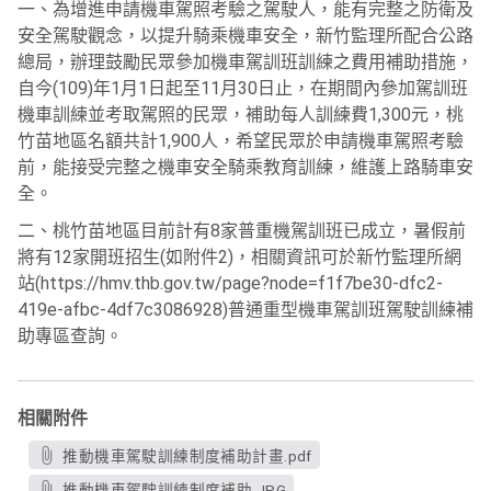
一、為增進申請機車駕照考驗之駕駛人，能有完整之防衛及
安全駕駛觀念，以提升騎乘機車安全，新竹監理所配合公路
總局，辦理鼓勵民眾參加機車駕訓班訓練之費用補助措施，
自今(109)年1月1日起至11月30日止，在期間內參加駕訓班
機車訓練並考取駕照的民眾，補助每人訓練費1,300元，桃
竹苗地區名額共計1,900人，希望民眾於申請機車駕照考驗
前，能接受完整之機車安全騎乘教育訓練，維護上路騎車安
全。
二、桃竹苗地區目前計有8家普重機駕訓班已成立，暑假前
將有12家開班招生(如附件2)，相關資訊可於新竹監理所網
站(https://hmv.thb.gov.tw/page?node=f1f7be30-dfc2-
419e-afbc-4df7c3086928)普通重型機車駕訓班駕駛訓練補
助專區查詢。
相關附件
推動機車駕駛訓練制度補助計畫.pdf
推動機車駕駛訓練制度補助.JPG