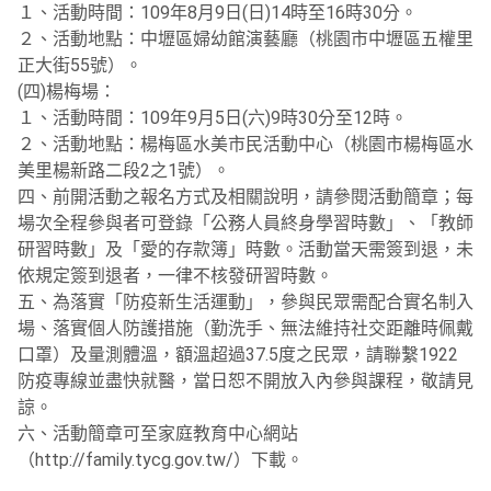
１、活動時間：109年8月9日(日)14時至16時30分。
２、活動地點：中壢區婦幼館演藝廳（桃園市中壢區五權里
正大街55號）。
(四)楊梅場：
１、活動時間：109年9月5日(六)9時30分至12時。
２、活動地點：楊梅區水美市民活動中心（桃園市楊梅區水
美里楊新路二段2之1號）。
四、前開活動之報名方式及相關說明，請參閱活動簡章；每
場次全程參與者可登錄「公務人員終身學習時數」、「教師
研習時數」及「愛的存款簿」時數。活動當天需簽到退，未
依規定簽到退者，一律不核發研習時數。
五、為落實「防疫新生活運動」，參與民眾需配合實名制入
場、落實個人防護措施（勤洗手、無法維持社交距離時佩戴
口罩）及量測體溫，額溫超過37.5度之民眾，請聯繫1922
防疫專線並盡快就醫，當日恕不開放入內參與課程，敬請見
諒。
六、活動簡章可至家庭教育中心網站
（http://family.tycg.gov.tw/）下載。