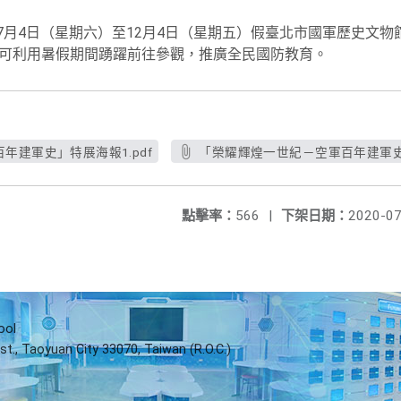
7月4日（星期六）至12月4日（星期五）假臺北市國軍歷史文物
生可利用暑假期間踴躍前往參觀，推廣全民國防教育。
年建軍史」特展海報1.pdf
「榮耀輝煌一世紀－空軍百年建軍史」
點擊率：
566
|
下架日期：
2020-07
ool
st., Taoyuan City 33070, Taiwan (R.O.C.)