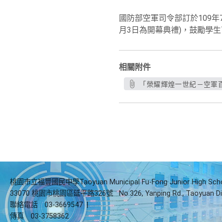
國防部空軍司令部訂於109年
月3日為開幕典禮)，鼓勵學
相關附件
「榮耀輝煌一世紀－空軍百
桃園市立福豐國民中學Taoyuan Municipal Fu-Fong Junior High Sch
33070 桃園市桃園區延平路326號
No.326, Yanping Rd., Taoyuan Di
聯絡電話
03-3669547
|
傳真
03-3758362