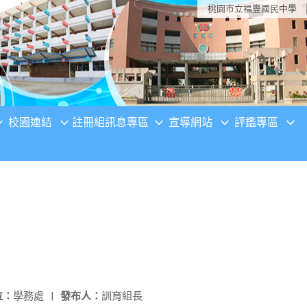
桃園市立福豐國民中學
校園連結
註冊組訊息專區
宣導網站
評鑑專區
位：
學務處
|
發布人：
訓育組長