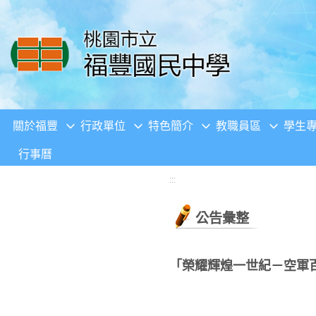
移至網頁之主要內容區位置
關於福豐
行政單位
特色簡介
教職員區
學生
行事曆
:::
公告彙整
「榮耀輝煌一世紀－空軍