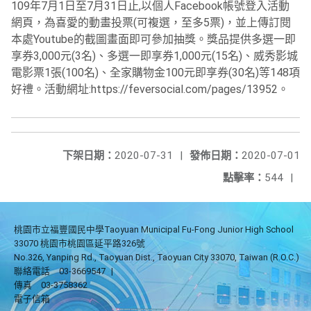
109年7月1日至7月31日止,以個人Facebook帳號登入活動
網頁，為喜愛的動畫投票(可複選，至多5票)，並上傳訂閱
本處Youtube的截圖畫面即可參加抽獎。獎品提供多選一即
享券3,000元(3名)、多選一即享券1,000元(15名)、威秀影城
電影票1張(100名)、全家購物金100元即享券(30名)等148項
好禮。活動網址:https://feversocial.com/pages/13952。
下架日期：
2020-07-31
|
發佈日期：
2020-07-01
點擊率：
544
|
桃園市立福豐國民中學Taoyuan Municipal Fu-Fong Junior High School
33070 桃園市桃園區延平路326號
No.326, Yanping Rd., Taoyuan Dist., Taoyuan City 33070, Taiwan (R.O.C.)
聯絡電話
03-3669547
|
傳真
03-3758362
電子信箱