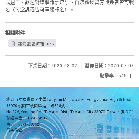
或週日，歡迎對媒體識讀培訓、自媒體經營有興趣者皆可報
名（每堂課程皆可單獨報名）。
相關附件
媒體識讀海報.JPG
下架日期：
2020-08-02
|
發佈日期：
2020-07-03
點擊率：
545
|
桃園市立福豐國民中學Taoyuan Municipal Fu-Fong Junior High School
33070 桃園市桃園區延平路326號
No.326, Yanping Rd., Taoyuan Dist., Taoyuan City 33070, Taiwan (R.O.C.)
聯絡電話
03-3669547
|
傳真
03-3758362
電子信箱