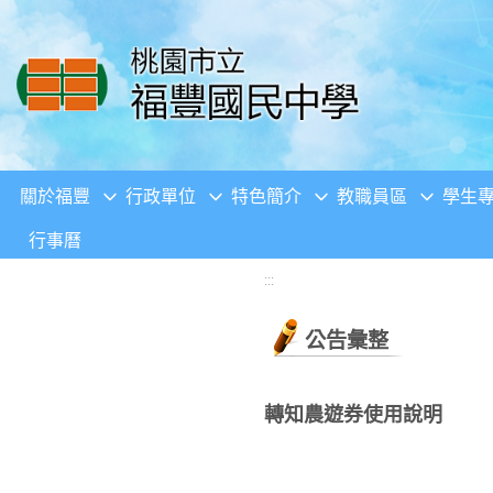
移至網頁之主要內容區位置
關於福豐
行政單位
特色簡介
教職員區
學生
行事曆
:::
公告彙整
轉知農遊券使用說明