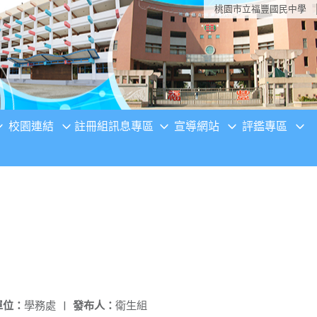
桃園市立福豐國民中學
校園連結
註冊組訊息專區
宣導網站
評鑑專區
單位：
學務處
|
發布人：
衛生組