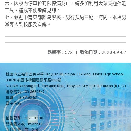
六、因校內停車位有限停滿為止，請多加利用大眾交通運輸
工具，造成不便敬請見諒。
七、歡迎中南東部離島學校，另行預約日期、時間，本校另
派專人到校服務宣講。
點擊率：
572
|
發佈日期：
2020-09-07
桃園市立福豐國民中學Taoyuan Municipal Fu-Fong Junior High School
33070 桃園市桃園區延平路326號
No.326, Yanping Rd., Taoyuan Dist., Taoyuan City 33070, Taiwan (R.O.C.)
聯絡電話
03-3669547
|
傳真
03-3758362
電子信箱
最後更新
2020-07-30
總瀏覽人次
6936518
今日瀏覽人次
2161