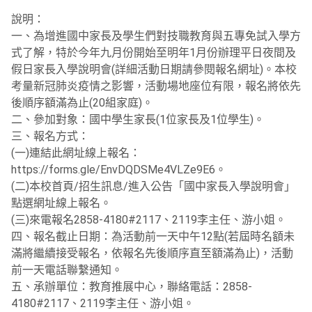
說明：
一、為增進國中家長及學生們對技職教育與五專免試入學方
式了解，特於今年九月份開始至明年1月份辦理平日夜間及
假日家長入學說明會(詳細活動日期請參閱報名網址)。本校
考量新冠肺炎疫情之影響，活動場地座位有限，報名將依先
後順序額滿為止(20組家庭)。
二、參加對象：國中學生家長(1位家長及1位學生)。
三、報名方式：
(一)連結此網址線上報名：
https://forms.gle/EnvDQDSMe4VLZe9E6。
(二)本校首頁/招生訊息/進入公告「國中家長入學說明會」
點選網址線上報名。
(三)來電報名2858-4180#2117、2119李主任、游小姐。
四、報名截止日期：為活動前一天中午12點(若屆時名額未
滿將繼續接受報名，依報名先後順序直至額滿為止)，活動
前一天電話聯繫通知。
五、承辦單位：教育推展中心，聯絡電話：2858-
4180#2117、2119李主任、游小姐。