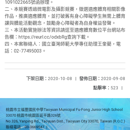
1091022665號函辦理。
二、本競賽透過微電影及攝影競賽，徵選適應體育相關影像
作品，推廣適應體育，並打破舊有身心障礙學生無需上體育
課與體能活動觀念，鼓勵身心障礙者為自身權益發聲。
三、本活動實施辦法等資訊請逕至適應體育數位平台網站布
告欄：https://reurl.cc/odxbRg查詢下載。
四、本案聯絡人：國立臺灣師範大學專任助理王奎藺，電
話：02-77495003。
下架日期：
2020-10-08
|
發佈日期：
2020-09-08
點擊率：
523
|
桃園市立福豐國民中學Taoyuan Municipal Fu-Fong Junior High School
33070 桃園市桃園區延平路326號
No.326, Yanping Rd., Taoyuan Dist., Taoyuan City 33070, Taiwan (R.O.C.)
聯絡電話
03-3669547
|