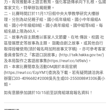
力，有效推動本土語言教育，強化客語傳承向下扎根，弘揚
客家文化，特舉辦旨揭競賽。
二、比賽時間訂於11月17日假中央大學教學研究大樓辦
理，分別為幼兒親子組、國小低年級組、國小中年級組A
組、國小中年級組B組、國小高年級組、國中組等6組，每
組名額上限為60人。
三、故事內容主題應以客家人文節慶、在地 傳說、校園 社
區發展歷史等故事為主題， 鼓勵自創之故事，或其他自行
取得授權使用(須於報名時加附故事文字稿) ，亦可參考客家
委員會製作之「客語口說故事」(http://talk.hakka.gov.tw/)
及本局製作之客語故事集(https://reurl.cc/ld9alv)。
四、本案比賽簡章及活動DM請於本局官網
(https://reurl.cc/EzpYM1)查詢及下載，若有疑問請洽詢承
辦窗口03-4096682#2008吳先生或03-2550088#3306黃小
姐。
如有意願參加請於10/15前至訓育組填寫報名資料！