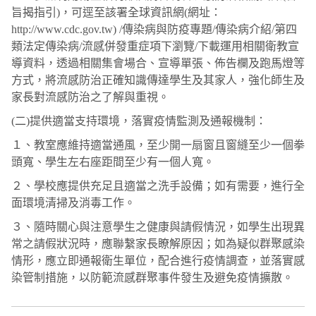
旨揭指引
)
，可逕至該署全球資訊網
(
網址：
http://www.cdc.gov.tw) /
傳染病與防疫專題
/
傳染病介紹
/
第四
類法定傳染病
/
流感併發重症項下瀏覽
/
下載運用相關衛教宣
導資料，透過相關集會場合、宣導單張、佈告欄及跑馬燈等
方式，將流感防治正確知識傳達學生及其家人，強化師生及
家長對流感防治之了解與重視。
(
二
)
提供適當支持環境，落實疫情監測及通報機制：
１、教室應維持適當通風，至少開一扇窗且窗縫至少一個拳
頭寬、學生左右座距間至少有一個人寬。
２、學校應提供充足且適當之洗手設備；如有需要，進行全
面環境清掃及消毒工作。
３、隨時關心與注意學生之健康與請假情況，如學生出現異
常之請假狀況時，應聯繫家長瞭解原因；如為疑似群聚感染
情形，應立即通報衛生單位，配合進行疫情調查，並落實感
染管制措施，以防範流感群聚事件發生及避免疫情擴散。