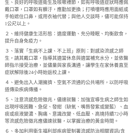
生、良好的呼吸道衛生及咳嗽禮節，如有呼吸道症狀時應佩
戴口罩，口罩如有髒汙，應勤加更換；打噴嚏時應用面紙或
手帕遮住口鼻，或用衣袖代替；與他人交談時，儘可能保持
1
公尺以上。
２、維持健康生活形態：適度運動、充分睡眠、均衡飲食，
提升自身免疫力。
３、落實「生病不上課、不上班」原則：對感染流感之師
生，請其戴口罩，指導其適當休息與適當補充水分，並依醫
師指示接受治療，並儘量與家長溝通，讓學生在家休養直至
症狀解除後
24
小時始返校上課。
４、避免出入人潮擁擠、空氣不流通的公共場所，以防呼吸
道傳染疾病傳播。
５、注意流感危險徵兆，儘速就醫：加強宣導生病之師生如
出現呼吸困難、急促、發紺（缺氧、嘴唇發紫或變藍）、血
痰或痰液變濃、胸痛、意識改變、低血壓、高燒持續
72
小時
等流感危險徵兆應儘速就醫，以掌握治療的黃金時間。
６、多加利用衛生福利部疾病管制署流感防治相關資訊
(
含