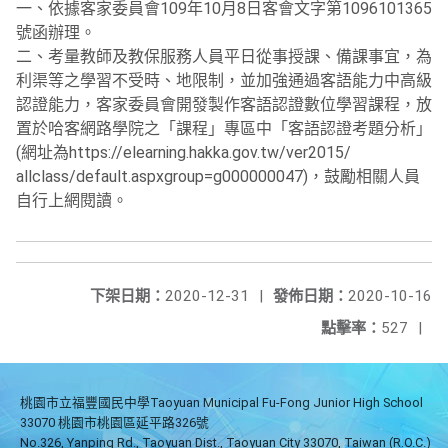
一、依據客家委員會109年10月8日客會文字第1096101365
號函辦理。
二、考量教師及教保服務人員平日從事授課、備課事宜，為
利渠等之學習不受時、地限制，並加強通過客語能力中高級
認證能力，客家委員會開發製作客語認證數位學習課程，放
置於哈客網路學院之「課程」專區中「客語認證考題分析」
(網址為https://elearning.hakka.gov.tw/ver2015/
allclass/default.aspxgroup=g000000047)，鼓勵相關人員
自行上網閱讀。
下架日期：
2020-12-31
|
發佈日期：
2020-10-16
點擊率：
527
|
桃園市立福豐國民中學Taoyuan Municipal Fu-Fong Junior High School
33070 桃園市桃園區延平路326號
No.326, Yanping Rd., Taoyuan Dist., Taoyuan City 33070, Taiwan (R.O.C.)