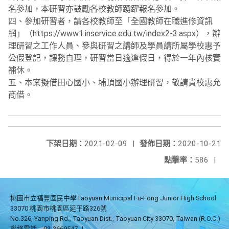
名參加，本研習亦鼓勵各校教師踴躍報名參加。
四、參加研習者，請各校教師至「全國教師在職進修資訊
網」（https://www1.inservice.edu.tw/index2-3.aspx），辦
理研習之工作人員、參與研習之講師及學員請所屬學校惠予
公假登記，課務自理，研習當日適逢假日，得於一年內核實
補休。
五、本案擬借田心國小、埔頂國小辦理研習，敬請貴校惠允
商借。
下架日期：
2021-02-09
|
發佈日期：
2020-10-21
點擊率：
586
|
桃園市立福豐國民中學Taoyuan Municipal Fu-Fong Junior High School
33070 桃園市桃園區延平路326號
No.326, Yanping Rd., Taoyuan Dist., Taoyuan City 33070, Taiwan (R.O.C.)
聯絡電話
03-3669547
|