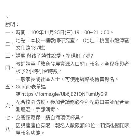
。
說明：
一、
時間：109年11月25日(三) 19：00~21：00。
地點：本校一樓教師研究室。（地址：桃園市龍潭區
二、
文化路137號）
三、
講題:與孩子談性說愛，準備好了嗎?
教師請至「教育發展資源入口網」報名，全程參與者
四、
核予2小時研習時數。
一般家長或社區人士，可使用網路或傳真報名。
五、
Google表單連
結:https://forms.gle/Ub6jB2tQNTumUyGi9
配合校園防疫，參加者請務必全程配戴口罩並配合量
六、
測體溫、手部消毒。
七、
為響應環保，請自備環保杯具。
因講座座位有限，報名人數限額60位，額滿後關閉表
八、
單報名功能。