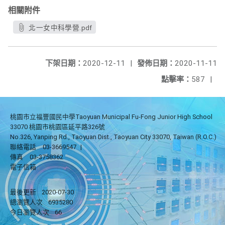
相關附件
北一女中科學營.pdf
下架日期：
2020-12-11
|
發佈日期：
2020-11-11
點擊率：
587
|
桃園市立福豐國民中學Taoyuan Municipal Fu-Fong Junior High School
33070 桃園市桃園區延平路326號
No.326, Yanping Rd., Taoyuan Dist., Taoyuan City 33070, Taiwan (R.O.C.)
聯絡電話
03-3669547
|
傳真
03-3758362
電子信箱
最後更新
2020-07-30
總瀏覽人次
6935280
今日瀏覽人次
66