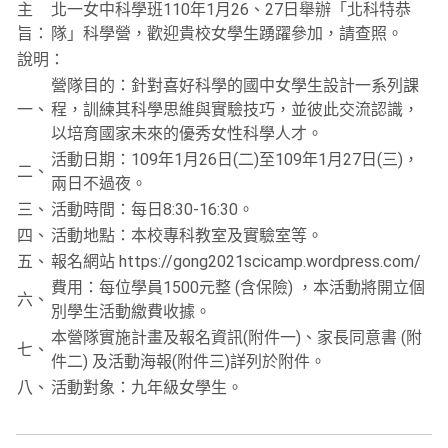
主
北一女中科學班110年1月26、27日舉辦「北科特恭
旨：
隊」科學營，歡迎貴校女學生踴躍參加，請查照。
說明：
營隊目的：針對喜好科學的國中女學生設計一系列課
一、
程，訓練其科學思維與實驗技巧，並彼此交流認識，
以培育國家未來的優秀女性科學人才。
活動日期：109年1月26日(二)至109年1月27日(三)，
二、
兩日不過夜。
三、
活動時間：每日8:30-16:30。
四、
活動地點：本校專科教室及實驗室等。
五、
報名網站 https://gong2021scicamp.wordpress.com/
費用：每位學員1500元整 (含保險) ，本活動將開立個
六、
別學生活動繳費收據。
本營隊實施計畫及報名資訊(附件一)、家長同意書 (附
七、
件二) 及活動海報(附件三)詳列於附件。
八、
活動對象：九年級女學生。