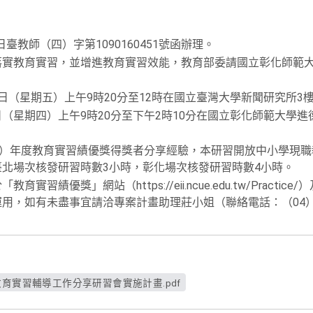
日臺教師（四）字第1090160451號函辦理。
落實教育實習，並增進教育實習效能，教育部委請國立彰化師範
27日（星期五）上午9時20分至12時在國立臺灣大學新聞研究所3樓
3日（星期四）上午9時20分至下午2時10分在國立彰化師範大學
9）年度教育實習績優獎得獎者分享經驗，本研習開放中小學現
北場次核發研習時數3小時，彰化場次核發研習時數4小時。
實習績優獎」網站（https://eii.ncue.edu.tw/Pract
，如有未盡事宜請洽專案計畫助理莊小姐（聯絡電話：（04）723-
教育實習輔導工作分享研習會實施計畫.pdf