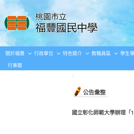
移至網頁之主要內容區位置
關於福豐
行政單位
特色簡介
教職員區
學生
行事曆
:::
公告彙整
國立彰化師範大學辦理「