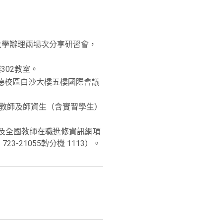
大學辦理兩場次分享研習會，
302教室。
進德校區白沙大樓五樓國際會議
職教師及師資生（含實習學生）
ice/）及全國教師在職進修資訊網項
21055轉分機 1113）。