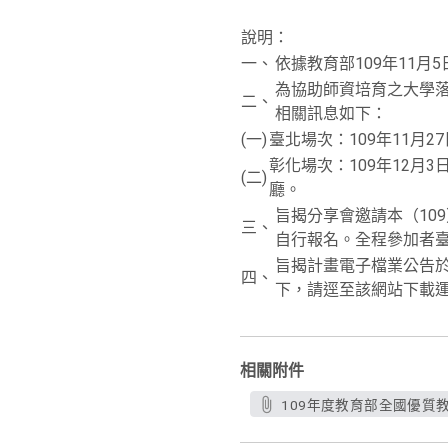
說明：
一、
依據教育部109年11月5
為協助師資培育之大學
二、
相關訊息如下：
(一)
臺北場次：109年11月
彰化場次：109年12月
(二)
廳。
旨揭分享會邀請本（10
三、
自行報名。全程參加者臺
旨揭計畫電子檔業公告於「教育
四、
下，請逕至該網站下載運用
相關附件
109年度教育部全國優質