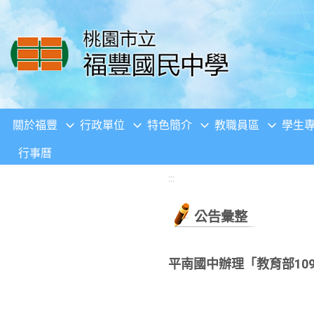
移至網頁之主要內容區位置
關於福豐
行政單位
特色簡介
教職員區
學生
行事曆
:::
公告彙整
平南國中辦理「教育部1