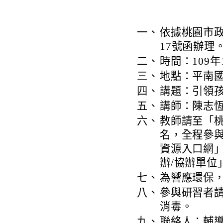
一、
依據桃園市政府
17號函辦理
二、
時間：109年
三、
地點：平南國
四、
講題：引領
五、
講師：陳志
六、
教師請至「
名，
全程參
資源入口網
辦/協辦單位
七、
為響應環保
八、
參與研習者
消毒。
九、
聯絡人：輔導