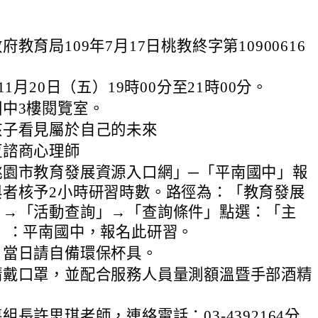
教育局109年7月17日桃教終字第109006
16
。
11月20日（五）19時00分至21時00分。
中3樓閱覽室。
孩子看見屬於自己的未來
恆諮商心理師
桃園市教育發展資源入口網」─「平南國中」報
與者核予2小時研習時數。路徑為：「教育發展
」
→「活動查詢」→「查詢條件」點選：「主
」：
平南國中，報名此研習。
，當日請自備環保杯具。
請戴口罩，並配合服務人員量測額溫暨手部酒精
組長許思琪老師，連絡電話：03-
4392164分