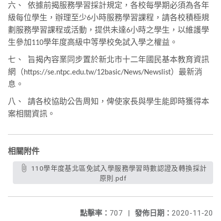
六、
依據前揭服務學習採計規定，各校每學期必須為各年
級每位學生，辦理至少
小時服務學習課程，請各校積極規
6
劃服務學習課程或活動，提供未達
小時之學生，以維護學
6
生參加
學年度高級中等學校免試入學之權益。
110
七、
旨揭內容業同步置於新北市十二年國民基本教育資訊
網（
）最新消
https://se.ntpc.edu.tw/12basic/News/Newslist
息。
八、
請各校協助公告周知，俾使家長與學生能即時獲得本
案相關資訊。
相關附件
110學年度基北區免試入學服務學習時數認證及轉換採計
原則.pdf
點擊率：
707
|
發佈日期：
2020-11-20