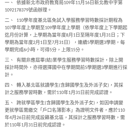
一、
依據新北市政府教育局
年
月
日新北教中字第
109
11
16
號函辦理。
1092178379
二、
學年度基北區免試入學服務學習時數採計期程為
110
學年度上學期至
學年度上學期（依學年度上下學期起
107
109
迄月份計算，上學期為當年度
月
日至隔年度
月
日；下
8
1
1
31
學期為當年度
月
日至
月
日），連續
學期選
學期，每
2
1
7
31
5
3
學期完成
小時，可得
分，上限
分。
6
5
15
三、
有關非應屆畢
結
業學生服務學習時數採計，除上開
(
)
採計時間外，亦得選擇國中在學期間前
學期選
學期進行採
5
3
計。
四、
轉入基北區就讀學生
含歸國學生及外派子女
，其採
(
)
計之服務學習時數，需於
年
月
日前完成認證。
110
1
31
五、
跨就學區學生
含歸國學生及外派子女
，如因申請變
(
)
更就學區需繳交「戶口名簿影本」為證明文件者，應於
110
年
月
日前完成設籍基北區，其採計之服務學習時數，需
4
26
於
年
月
日前完成認證。
110
1
31