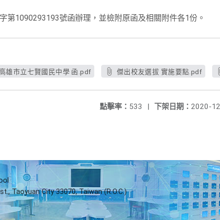
考字第1090293193號函辦理，並檢附原函及相關附件各1份。
高雄市立七賢國民中學 函.pdf
傑出校友選拔 實施要點.pdf
點擊率：
533
|
下架日期：
2020-12
ool
st., Taoyuan City 33070, Taiwan (R.O.C.)