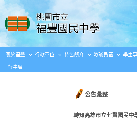
移至網頁之主要內容區位置
關於福豐
行政單位
特色簡介
教職員區
學生
行事曆
:::
公告彙整
轉知高雄市立七賢國民中