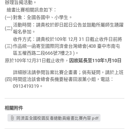
辦理旨揭活動。
繪畫比賽相關訊息如下：
(一)
對象：全國各國中、小學生。
活動時間：請貴校於即日起日公告並鼓勵所屬師生踴躍
(二)
報名參加。
收件方式：請貴校於109年 12月 31 日截止收件日前將
(三)
作品統一函寄至國際同濟會台灣總會(408 臺中市南屯
區五權西路二段666號7樓之3 )。
原於109年12月31日截止收件，
因故延長至110年1月10日
詳細辦法請參閱旨案比賽企畫書；倘有疑問，請於上班
(四)
時間逕洽該會總會長機要秘書田淑薰小姐，電話：
0913419319。
相關附件
同濟盃全國校園反毒總動員繪畫比賽內容.pdf