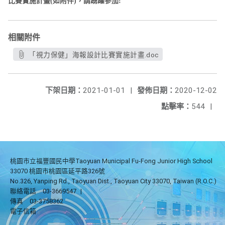
比賽實
施計
畫(如附件)，請踴躍參加!
相關附件
「視力保健」海報設計比賽實施計畫.doc
下架日期：
2021-01-01
|
發佈日期：
2020-12-02
點擊率：
544
|
桃園市立福豐國民中學Taoyuan Municipal Fu-Fong Junior High School
33070 桃園市桃園區延平路326號
No.326, Yanping Rd., Taoyuan Dist., Taoyuan City 33070, Taiwan (R.O.C.)
聯絡電話
03-3669547
|
傳真
03-3758362
電子信箱