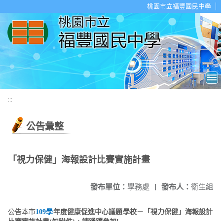
移至網頁之主要內容區位置
桃園市立福豐國民中學
:::
公告彙整
「視力保健」海報設計比賽實施計畫
發布單位：
學務處
|
發布人：
衛生組
公告本市
109
學
年度
健康
促
進
中心議題
學校
－
「
視力保健
」海報設計