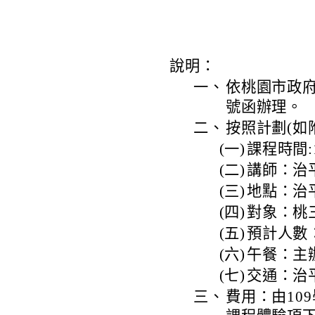
說明：
一、
依桃園市政府教
號函辦理。
二、
按照計劃(如
(一)
課程時間:1
(二)
講師：治
(三)
地點：治
(四)
對象：桃
(五)
預計人數
(六)
午餐：主
(七)
交通：治
三、
費用：由10