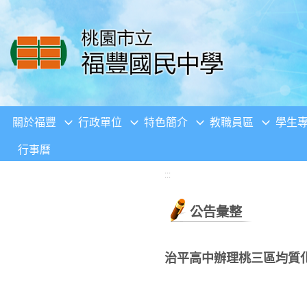
移至網頁之主要內容區位置
關於福豐
行政單位
特色簡介
教職員區
學生
行事曆
:::
公告彙整
治平高中辦理桃三區均質