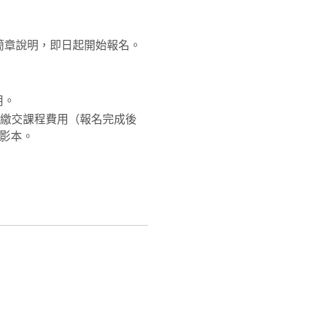
如簡章說明，即日起開始報名。
用。
料暨繳交課程費用（報名完成後
影本。