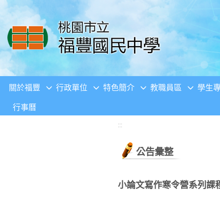
移至網頁之主要內容區位置
關於福豐
行政單位
特色簡介
教職員區
學生
行事曆
:::
公告彙整
小論文寫作寒令營系列課