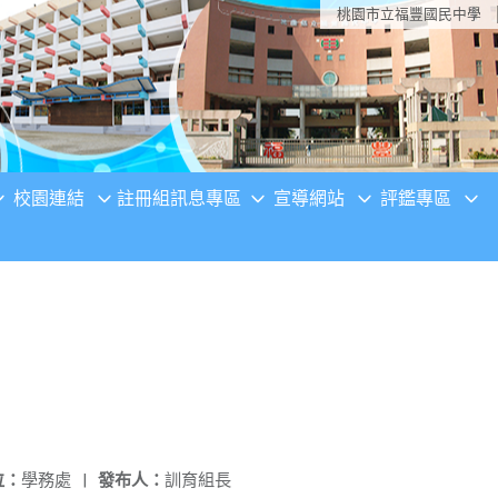
桃園市立福豐國民中學
校園連結
註冊組訊息專區
宣導網站
評鑑專區
位：
學務處
|
發布人：
訓育組長