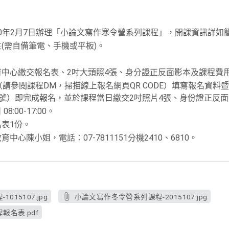
至110年2月7日辦理「小論文寫作寒令營系列課程」，開課資訊詳
(需自備筆電、手機或平板)。
育中心繳交報名表、2吋大頭照4張、身分證正反面影本及課程費
表單（請參閱課程DM，掃描線上報名網頁QR CODE）填寫報名資
號）即完成報名，並於課程當日繳交2吋照片4張、身份證正反面
:00-17:00。
表1份。
心陳小姐，電話：07-7811151分機2410、6810。
15107.jpg
小論文寫作冬令營系列課程-2015107.jpg
名表.pdf