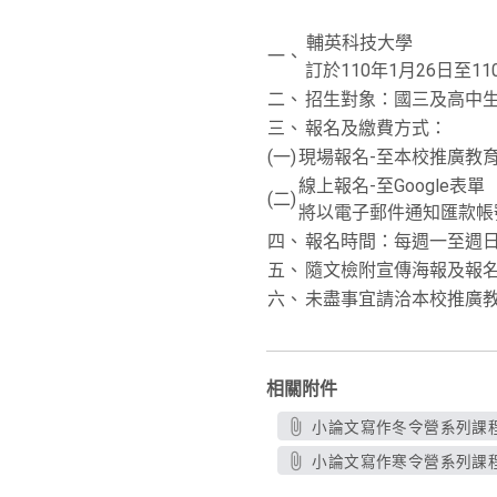
輔英科技大學
一、
訂於110年1月26日
二、
招生對象：國三及高中生
三、
報名及繳費方式：
(一)
現場報名-至本校推廣教
線上報名-至Google
(二)
將以電子郵件通知匯款帳
四、
報名時間：每週一至週日 08
五、
隨文檢附宣傳海報及報名
六、
未盡事宜請洽本校推廣教育中
相關附件
小論文寫作冬令營系列課程-10
小論文寫作寒令營系列課程報