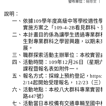
發布單位：
輔導室
|
說明：
一、
依據109學年度高級中等學校適性
實施方案之「109-4-2B看見群科
二、
本計畫目的係為讓學生透過專業群科
生對專業群科之學習興趣，以期未來
展。
三、
職群探索活動主辦單位：本校實習處
四、
活動時間：109年12月26日（星期六）上
課程暨報名表如附件一。
五、
報名方式：採線上預約登記，https://ce.cy
2/14起開始受理報名， 12/23（三）
六、
活動地點：本校八大群科專業實習教
路447號）
七、
活動當日本校備有交通車輛至國中校