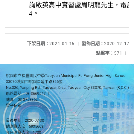
詢啟英高中實習處周明龍先生，電話：(03
4。
下架日期：
2021-01-16
|
發佈日期：
2020-12-17
點擊率：
571
|
桃園市立福豐國民中學Taoyuan Municipal Fu-Fong Junior High School
33070 桃園市桃園區延平路326號
No.326, Yanping Rd., Taoyuan Dist., Taoyuan City 33070, Taiwan (R.O.C.)
聯絡電話
03-3669547
|
傳真
03-3758362
電子信箱
最後更新
2020-07-30
總瀏覽人次
6935663
今日瀏覽人次
1700