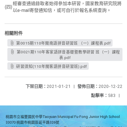
經審查通過錄取者始得參加本研習，國家教育研究院將
(四)
以e-mail寄發通知信，或可自行於報名系統查詢。
相關附件
第0015期110年閩南語拼音研習班 （一）課程表.pdf
第0021期110年客家語拼音基礎暨教學研習 班（一）課程
表.pdf
研習須知(110年閩客語拼音研習班).pdf
下架日期：
2021-01-21
|
發佈日期：
2020-12-22
點擊率：
583
|
桃園市立福豐國民中學Taoyuan Municipal Fu-Fong Junior High School
33070 桃園市桃園區延平路326號