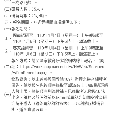
三樹路2號）。
(三)
研習人數：35人。
(四)
研習時數：21小時。
五、
報名期間、方式等相關事項說明如下：
(一)
報名期間：
閩南語研習：110年1月4日（星期一）上午9時起至
１、
110年1月6日（星期三）下午5時止，額滿截止。
客家語研習：110年1月4日（星期一）上午9時起至
２、
110年1月6日（星期三）下午5時止，額滿截止。
報名方式：請至國家教育研究院網站線上報名，（網
(二)
址： https://workshop.naer.edu.tw/NAWeb/Services
/wFrmRecent.aspx）。
錄取對象：以未曾參與國教院109年辦理之拼音課程者
優先，餘以報名先後順序錄取至額滿為止；如超過班級
人數上限，將依順序列為候補。已錄取者若臨時無 法
(三)
出席，請務必於開課前以E-mail或電話告知國家教育研
究院承辦人（聯絡電話詳課程表），以利依序遞補參
訓，避免資源浪費。