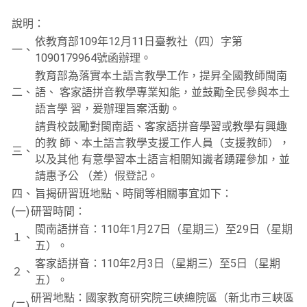
說明：
依教育部109年12月11日臺教社（四）字第
一、
1090179964號函辦理。
教育部為落實本土語言教學工作，提昇全國教師閩南
二、
語、 客家語拼音教學專業知能，並鼓勵全民參與本土
語言學 習，爰辦理旨案活動。
請貴校鼓勵對閩南語、客家語拼音學習或教學有興趣
的教 師、本土語言教學支援工作人員（支援教師），
三、
以及其他 有意學習本土語言相關知識者踴躍參加，並
請惠予公 （差）假登記。
四、
旨揭研習班地點、時間等相關事宜如下：
(一)
研習時間：
閩南語拼音：110年1月27日（星期三）至29日（星期
１、
五）。
客家語拼音：110年2月3日（星期三）至5日（星期
２、
五）。
研習地點：國家教育研究院三峽總院區（新北市三峽區
(二)