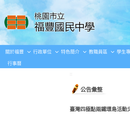
移至網頁之主要內容區位置
關於福豐
行政單位
特色簡介
教職員區
學生
行事曆
:::
公告彙整
臺灣四極點兩鐵環島活動