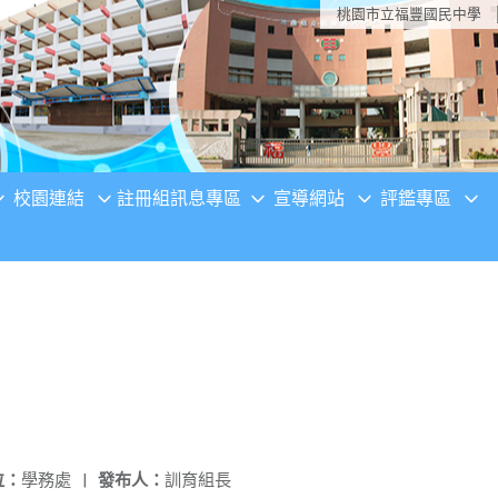
桃園市立福豐國民中學
校園連結
註冊組訊息專區
宣導網站
評鑑專區
位：
學務處
|
發布人：
訓育組長