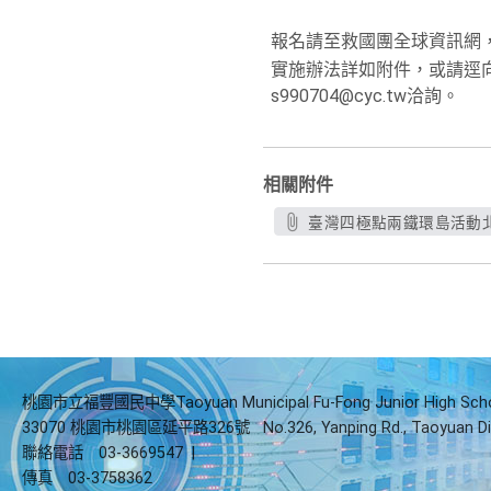
報名請至救國團全球資訊網，網址:htt
實施辦法詳如附件，或請逕向承辦人
s990704@cyc.tw洽詢。
相關附件
臺灣四極點兩鐵環島活動北
桃園市立福豐國民中學Taoyuan Municipal Fu-Fong Junior High Sch
33070 桃園市桃園區延平路326號
No.326, Yanping Rd., Taoyuan Di
聯絡電話
03-3669547
|
傳真
03-3758362